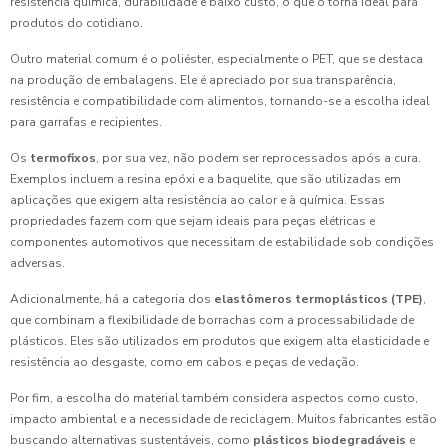
resistência química, durabilidade e baixo custo, o que o torna ideal para
produtos do cotidiano.
Outro material comum é o poliéster, especialmente o PET, que se destaca
na produção de embalagens. Ele é apreciado por sua transparência,
resistência e compatibilidade com alimentos, tornando-se a escolha ideal
para garrafas e recipientes.
Os
termofixos
, por sua vez, não podem ser reprocessados após a cura.
Exemplos incluem a resina epóxi e a baquelite, que são utilizadas em
aplicações que exigem alta resistência ao calor e à química. Essas
propriedades fazem com que sejam ideais para peças elétricas e
componentes automotivos que necessitam de estabilidade sob condições
adversas.
Adicionalmente, há a categoria dos
elastômeros termoplásticos (TPE)
,
que combinam a flexibilidade de borrachas com a processabilidade de
plásticos. Eles são utilizados em produtos que exigem alta elasticidade e
resistência ao desgaste, como em cabos e peças de vedação.
Por fim, a escolha do material também considera aspectos como custo,
impacto ambiental e a necessidade de reciclagem. Muitos fabricantes estão
buscando alternativas sustentáveis, como
plásticos biodegradáveis
e