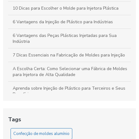
10 Dicas para Escolher o Molde para Injetora Plástica
6 Vantagens da Injeção de Plástico para Indústrias
6 Vantagens das Peças Plásticas Injetadas para Sua
Indústria
7 Dicas Essenciais na Fabricação de Moldes para Injeção
A Escolha Certa: Como Selecionar uma Fábrica de Moldes
para Injetora de Alta Qualidade
Aprenda sobre Injeção de Plástico para Terceiros e Seus
Benefícios
Aumente sua Produtividade Diária com Estratégias Simples
e Eficazes
Tags
Como a Confecção de Moldes em Alumínio Revoluciona a
Indústria
Confecção de moldes alumínio