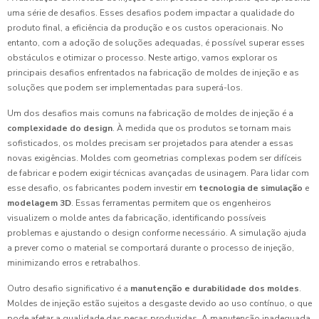
uma série de desafios. Esses desafios podem impactar a qualidade do
produto final, a eficiência da produção e os custos operacionais. No
entanto, com a adoção de soluções adequadas, é possível superar esses
obstáculos e otimizar o processo. Neste artigo, vamos explorar os
principais desafios enfrentados na fabricação de moldes de injeção e as
soluções que podem ser implementadas para superá-los.
Um dos desafios mais comuns na fabricação de moldes de injeção é a
complexidade do design
. À medida que os produtos se tornam mais
sofisticados, os moldes precisam ser projetados para atender a essas
novas exigências. Moldes com geometrias complexas podem ser difíceis
de fabricar e podem exigir técnicas avançadas de usinagem. Para lidar com
esse desafio, os fabricantes podem investir em
tecnologia de simulação
e
modelagem 3D
. Essas ferramentas permitem que os engenheiros
visualizem o molde antes da fabricação, identificando possíveis
problemas e ajustando o design conforme necessário. A simulação ajuda
a prever como o material se comportará durante o processo de injeção,
minimizando erros e retrabalhos.
Outro desafio significativo é a
manutenção e durabilidade dos moldes
.
Moldes de injeção estão sujeitos a desgaste devido ao uso contínuo, o que
pode afetar a qualidade das peças produzidas. A manutenção inadequada