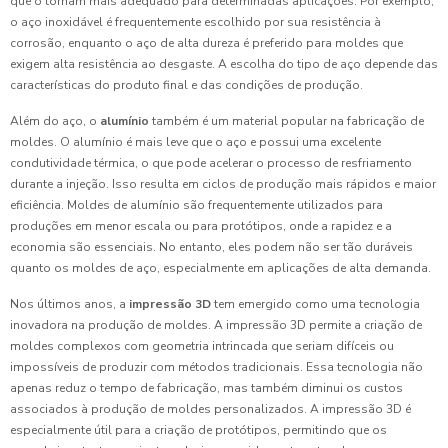
que o tornam mais adequado para determinadas aplicações. Por exemplo,
o aço inoxidável é frequentemente escolhido por sua resistência à
corrosão, enquanto o aço de alta dureza é preferido para moldes que
exigem alta resistência ao desgaste. A escolha do tipo de aço depende das
características do produto final e das condições de produção.
Além do aço, o
alumínio
também é um material popular na fabricação de
moldes. O alumínio é mais leve que o aço e possui uma excelente
condutividade térmica, o que pode acelerar o processo de resfriamento
durante a injeção. Isso resulta em ciclos de produção mais rápidos e maior
eficiência. Moldes de alumínio são frequentemente utilizados para
produções em menor escala ou para protótipos, onde a rapidez e a
economia são essenciais. No entanto, eles podem não ser tão duráveis
quanto os moldes de aço, especialmente em aplicações de alta demanda.
Nos últimos anos, a
impressão 3D
tem emergido como uma tecnologia
inovadora na produção de moldes. A impressão 3D permite a criação de
moldes complexos com geometria intrincada que seriam difíceis ou
impossíveis de produzir com métodos tradicionais. Essa tecnologia não
apenas reduz o tempo de fabricação, mas também diminui os custos
associados à produção de moldes personalizados. A impressão 3D é
especialmente útil para a criação de protótipos, permitindo que os