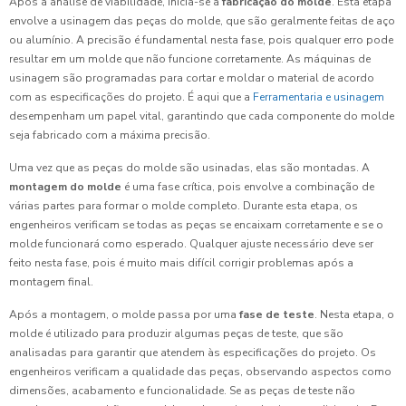
Após a análise de viabilidade, inicia-se a
fabricação do molde
. Esta etapa
envolve a usinagem das peças do molde, que são geralmente feitas de aço
ou alumínio. A precisão é fundamental nesta fase, pois qualquer erro pode
resultar em um molde que não funcione corretamente. As máquinas de
usinagem são programadas para cortar e moldar o material de acordo
com as especificações do projeto. É aqui que a
Ferramentaria e usinagem
desempenham um papel vital, garantindo que cada componente do molde
seja fabricado com a máxima precisão.
Uma vez que as peças do molde são usinadas, elas são montadas. A
montagem do molde
é uma fase crítica, pois envolve a combinação de
várias partes para formar o molde completo. Durante esta etapa, os
engenheiros verificam se todas as peças se encaixam corretamente e se o
molde funcionará como esperado. Qualquer ajuste necessário deve ser
feito nesta fase, pois é muito mais difícil corrigir problemas após a
montagem final.
Após a montagem, o molde passa por uma
fase de teste
. Nesta etapa, o
molde é utilizado para produzir algumas peças de teste, que são
analisadas para garantir que atendem às especificações do projeto. Os
engenheiros verificam a qualidade das peças, observando aspectos como
dimensões, acabamento e funcionalidade. Se as peças de teste não