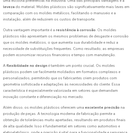
uma escolha preferencial na indústria. Uma das principais vantagens é a
leveza
do material. Moldes plásticos são significativamente mais leves em
comparação com os moldes metálicos, facilitando o manuseio e a
instalação, além de reduzirem os custos de transporte.
Outra vantagem importante é a
resistência à corrosão
. Os moldes
plásticos não apresentam os mesmos problemas de desgaste e corrosão
que os moldes metálicos, o que aumenta sua durabilidade e reduz a
necessidade de substituições frequentes. Como resultado, as empresas
podem economizar recursos financeiros e tempo com manutenção.
A
flexibilidade no design
é também um ponto crucial. Os moldes
plásticos podem ser facilmente moldados em formatos complexos e
personalizados, permitindo que os fabricantes criem produtos com
geometria sofisticada e adaptações às necessidades do cliente. Essa
característica é especialmente valorizada em setores que demandam
inovação constante e diferenciação no mercado.
Além disso, os moldes plásticos oferecem uma
excelente precisão
na
produção de peças. A tecnologia moderna de fabricação permite a
obtenção de tolerâncias muito apertadas, resultando em produtos finais
de alta qualidade. Isso é fundamental em setores como automotivo e
eletroeletrônico, onde a precisão é vital para a funcionalidade e segurança.