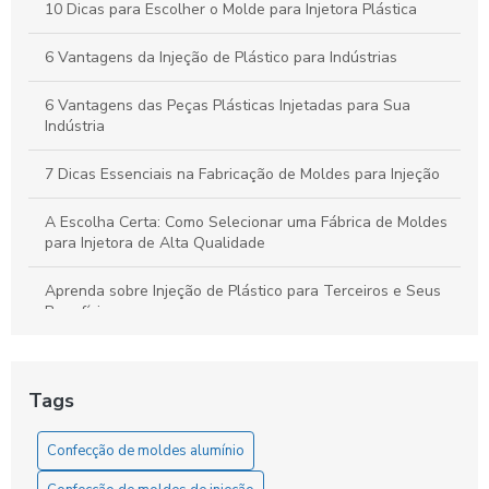
10 Dicas para Escolher o Molde para Injetora Plástica
6 Vantagens da Injeção de Plástico para Indústrias
6 Vantagens das Peças Plásticas Injetadas para Sua
Indústria
7 Dicas Essenciais na Fabricação de Moldes para Injeção
A Escolha Certa: Como Selecionar uma Fábrica de Moldes
para Injetora de Alta Qualidade
Aprenda sobre Injeção de Plástico para Terceiros e Seus
Benefícios
Aumente sua Produtividade Diária com Estratégias Simples
e Eficazes
Tags
Como a Confecção de Moldes em Alumínio Revoluciona a
Indústria
Confecção de moldes alumínio