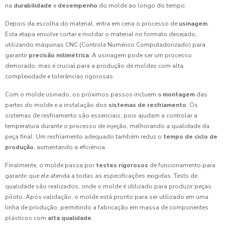
na
durabilidade
e
desempenho
do molde ao longo do tempo.
Depois da escolha do material, entra em cena o processo de
usinagem
.
Esta etapa envolve cortar e moldar o material no formato desejado,
utilizando máquinas CNC (Controle Numérico Computadorizado) para
garantir
precisão milimétrica
. A usinagem pode ser um processo
demorado, mas é crucial para a produção de moldes com alta
complexidade e tolerâncias rigorosas.
Com o molde usinado, os próximos passos incluem a
montagem
das
partes do molde e a instalação dos
sistemas de resfriamento
. Os
sistemas de resfriamento são essenciais, pois ajudam a controlar a
temperatura durante o processo de injeção, melhorando a qualidade da
peça final. Um resfriamento adequado também reduz o
tempo de ciclo de
produção
, aumentando a eficiência.
Finalmente, o molde passa por
testes rigorosos
de funcionamento para
garantir que ele atenda a todas as especificações exigidas. Tests de
qualidade são realizados, onde o molde é utilizado para produzir peças
piloto. Após validação, o molde está pronto para ser utilizado em uma
linha de produção, permitindo a fabricação em massa de componentes
plásticos com
alta qualidade
.