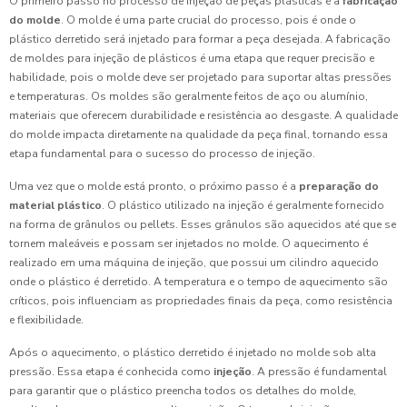
O primeiro passo no processo de injeção de peças plásticas é a
fabricação
do molde
. O molde é uma parte crucial do processo, pois é onde o
plástico derretido será injetado para formar a peça desejada. A fabricação
de moldes para injeção de plásticos é uma etapa que requer precisão e
habilidade, pois o molde deve ser projetado para suportar altas pressões
e temperaturas. Os moldes são geralmente feitos de aço ou alumínio,
materiais que oferecem durabilidade e resistência ao desgaste. A qualidade
do molde impacta diretamente na qualidade da peça final, tornando essa
etapa fundamental para o sucesso do processo de injeção.
Uma vez que o molde está pronto, o próximo passo é a
preparação do
material plástico
. O plástico utilizado na injeção é geralmente fornecido
na forma de grânulos ou pellets. Esses grânulos são aquecidos até que se
tornem maleáveis e possam ser injetados no molde. O aquecimento é
realizado em uma máquina de injeção, que possui um cilindro aquecido
onde o plástico é derretido. A temperatura e o tempo de aquecimento são
críticos, pois influenciam as propriedades finais da peça, como resistência
e flexibilidade.
Após o aquecimento, o plástico derretido é injetado no molde sob alta
pressão. Essa etapa é conhecida como
injeção
. A pressão é fundamental
para garantir que o plástico preencha todos os detalhes do molde,