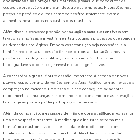
a
volatilidade nos preços das matérias-primas
, que pode afetar os
custos de produção e a margem de lucro das empresas. Flutuações nos
preços do petróleo e outras commodities frequentemente levam a
aumentos inesperados nos custos dos plásticos.
Além disso, a crescente pressão por
soluções mais sustentáveis
tem
levado as empresas a investirem em tecnologias e processos que atendam
às demandas ecológicas. Embora essa transição seja necessária, ela
também representa um desafio financeiro, pois a adaptação a novos
padrões de produção e a utilização de materiais recicláveis ou
biodegradáveis podem exigir investimentos significativos.
A
concorrência global
é outro desafio importante. A entrada de novos
players, especialmente de regiões como a Ásia-Pacífico, tem aumentado a
competição no mercado. Empresas que não conseguem se adaptar
rapidamente às mudanças nas demandas do consumidor e às inovações
tecnológicas podem perder participação de mercado.
Além da competição, a
escassez de mão de obra qualificada
representa
uma preocupação crescente. À medida que a indústria se torna mais
tecnológica e automatizada, a necessidade de profissionais com
habilidades adequadas é fundamental. A dificuldade em encontrar
trabalhadores qualificados pode limitar a capacidade de inovação e