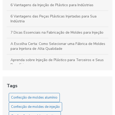
6 Vantagens da Injeção de Plástico para Indústrias
6 Vantagens das Peças Plásticas Injetadas para Sua
Indústria
7 Dicas Essenciais na Fabricação de Moldes para Injeção
A Escolha Certa: Como Selecionar uma Fábrica de Moldes
para Injetora de Alta Qualidade
Aprenda sobre Injeção de Plástico para Terceiros e Seus
Benefícios
Aumente sua Produtividade Diária com Estratégias Simples
e Eficazes
Tags
Como a Confecção de Moldes em Alumínio Revoluciona a
Indústria
Confecção de moldes alumínio
Confecção de moldes de injeção
Como a confecção de moldes em alumínio transforma a
produção industrial com versatilidade e eficiência