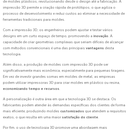
de moldes plásticos, revolucionando desde o design até a fabricação. A
impressão 3D permite a criação rápida de protótipos, o que agiliza o
processo de desenvolvimento e reduz custos ao eliminar a necessidade de
ferramentas tradicionais para moldes.
Com a impressão 3D, os engenheiros podem ajustar e testar vários
designs em um curto espaço de tempo, promovendo a
inovação
. A
capacidade de criar geometrias complexas que seriam difíceis de alcançar
com métodos convencionais é uma das principais
vantagens
desta
tecnologia.
Além disso, a produção de moldes com impressão 3D pode ser
significativamente mais econômica, especialmente para pequenas tiragens.
Em vez de investir grandes somas em moldes de metal, as empresas
podem utilizar impressoras 3D para criar moldes em plástico ou resina,
economizando tempo e recursos
.
A personalização é outra área em que a tecnologia 3D se destaca. Os
fabricantes podem atender às demandas específicas dos clientes de forma
mais eficiente, produzindo moldes
customizados
que atendem a requisitos
exatos, o que resulta em uma maior
satisfação do cliente
.
Por fim, o uso de tecnologia 3D promove uma abordagem mais