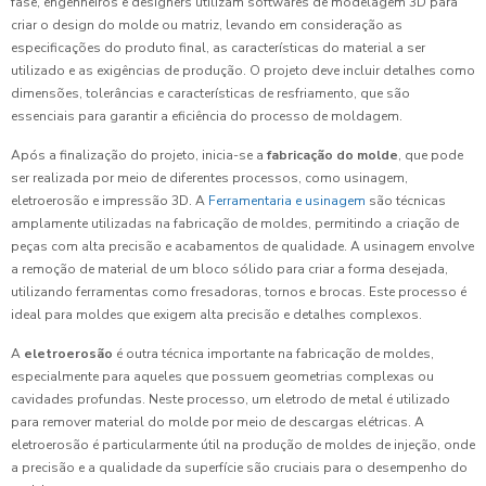
fase, engenheiros e designers utilizam softwares de modelagem 3D para
criar o design do molde ou matriz, levando em consideração as
especificações do produto final, as características do material a ser
utilizado e as exigências de produção. O projeto deve incluir detalhes como
dimensões, tolerâncias e características de resfriamento, que são
essenciais para garantir a eficiência do processo de moldagem.
Após a finalização do projeto, inicia-se a
fabricação do molde
, que pode
ser realizada por meio de diferentes processos, como usinagem,
eletroerosão e impressão 3D. A
Ferramentaria e usinagem
são técnicas
amplamente utilizadas na fabricação de moldes, permitindo a criação de
peças com alta precisão e acabamentos de qualidade. A usinagem envolve
a remoção de material de um bloco sólido para criar a forma desejada,
utilizando ferramentas como fresadoras, tornos e brocas. Este processo é
ideal para moldes que exigem alta precisão e detalhes complexos.
A
eletroerosão
é outra técnica importante na fabricação de moldes,
especialmente para aqueles que possuem geometrias complexas ou
cavidades profundas. Neste processo, um eletrodo de metal é utilizado
para remover material do molde por meio de descargas elétricas. A
eletroerosão é particularmente útil na produção de moldes de injeção, onde
a precisão e a qualidade da superfície são cruciais para o desempenho do