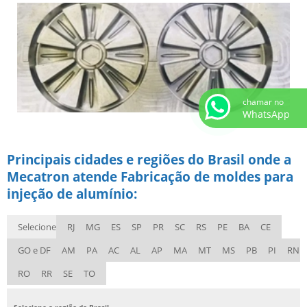
chamar no
WhatsApp
Principais cidades e regiões do Brasil onde a
Mecatron atende Fabricação de moldes para
injeção de alumínio:
Selecione
RJ
MG
ES
SP
PR
SC
RS
PE
BA
CE
GO e DF
AM
PA
AC
AL
AP
MA
MT
MS
PB
PI
RN
RO
RR
SE
TO
Selecione a região do Brasil