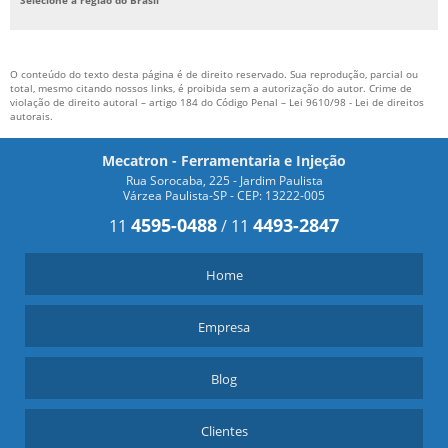
O conteúdo do texto desta página é de direito reservado. Sua reprodução, parcial ou
total, mesmo citando nossos links, é proibida sem a autorização do autor. Crime de
violação de direito autoral – artigo 184 do Código Penal –
Lei 9610/98 - Lei de direitos
autorais
.
Mecatron - Ferramentaria e Injeção
Rua Sorocaba, 225 - Jardim Paulista
Várzea Paulista-SP - CEP: 13222-005
4595-0488
4493-2847
11
/
11
Home
Empresa
Blog
Clientes