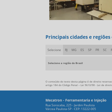
Principais cidades e regiõe
Selecione
RJ
MG
ES
SP
PR
SC
Selecione a região do Brasil
O conteúdo do texto desta página é de direito reservad
artigo 184 do Código Penal –
Lei 9610/98 - Lei de direi
Mecatron - Ferramentaria e Injeção
Rua Sorocaba, 225 - Jardim Paulista
Várzea Paulista-SP - CEP: 13222-005