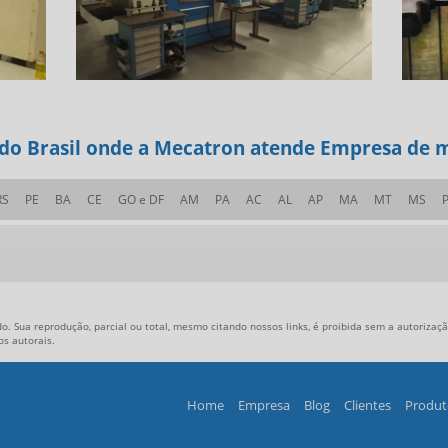
s do Brasil onde a Mecatron atende Empresa de 
RS
PE
BA
CE
GO e DF
AM
PA
AC
AL
AP
MA
MT
MS
o. Sua reprodução, parcial ou total, mesmo citando nossos links, é proibida sem a autorização
tos autorais
.
Home
Empresa
Blog
Clientes
Produt