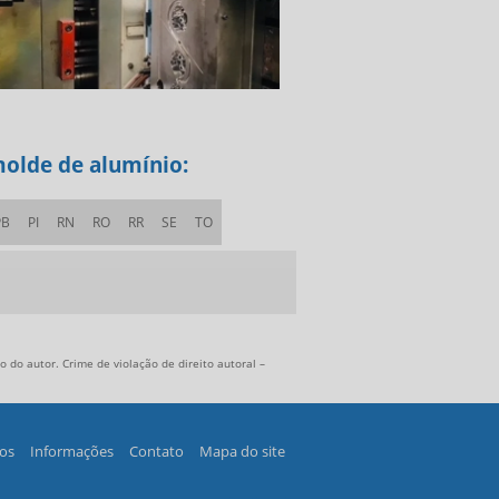
molde de alumínio:
PB
PI
RN
RO
RR
SE
TO
 do autor. Crime de violação de direito autoral –
os
Informações
Contato
Mapa do site