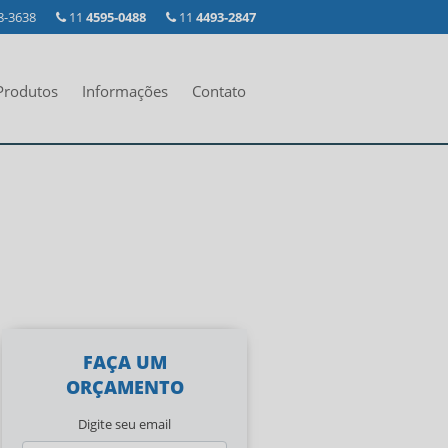
8-3638
11
4595-0488
11
4493-2847
Produtos
Informações
Contato
FAÇA UM
ORÇAMENTO
Digite seu email