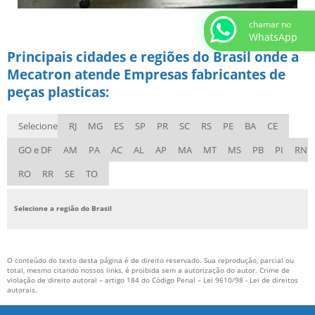
chamar no
WhatsApp
Principais cidades e regiões do Brasil onde a
Mecatron atende Empresas fabricantes de
peças plasticas:
Selecione
RJ
MG
ES
SP
PR
SC
RS
PE
BA
CE
GO e DF
AM
PA
AC
AL
AP
MA
MT
MS
PB
PI
RN
RO
RR
SE
TO
Selecione a região do Brasil
O conteúdo do texto desta página é de direito reservado. Sua reprodução, parcial ou
total, mesmo citando nossos links, é proibida sem a autorização do autor. Crime de
violação de direito autoral – artigo 184 do Código Penal –
Lei 9610/98 - Lei de direitos
autorais
.