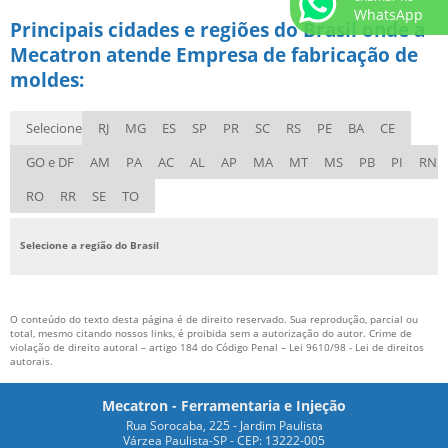
WhatsApp
Principais cidades e regiões do Brasil onde a
Mecatron atende Empresa de fabricação de
moldes:
Selecione
RJ
MG
ES
SP
PR
SC
RS
PE
BA
CE
GO e DF
AM
PA
AC
AL
AP
MA
MT
MS
PB
PI
RN
RO
RR
SE
TO
Selecione a região do Brasil
O conteúdo do texto desta página é de direito reservado. Sua reprodução, parcial ou
total, mesmo citando nossos links, é proibida sem a autorização do autor. Crime de
violação de direito autoral – artigo 184 do Código Penal –
Lei 9610/98 - Lei de direitos
autorais
.
Mecatron - Ferramentaria e Injeção
Rua Sorocaba, 225 - Jardim Paulista
Várzea Paulista-SP - CEP: 13222-005