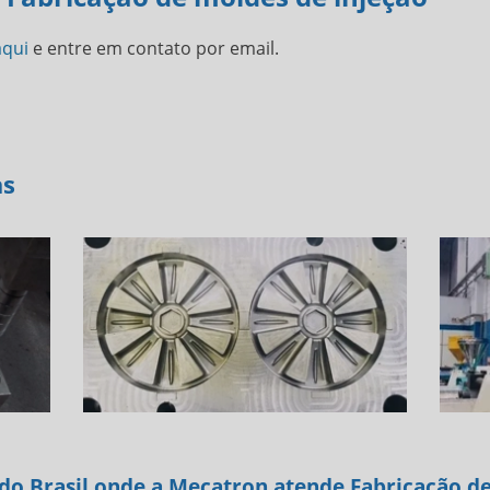
aqui
e entre em contato por email.
as
s do Brasil onde a Mecatron atende Fabricação d