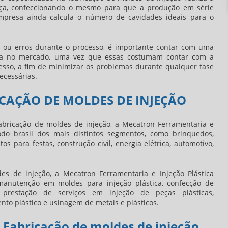
eça, confeccionando o mesmo para que a produção em série
mpresa ainda calcula o número de cavidades ideais para o
ão ou erros durante o processo, é importante contar com uma
cia no mercado, uma vez que essas costumam contar com a
esso, a fim de minimizar os problemas durante qualquer fase
ecessárias.
ICAÇÃO DE MOLDES DE INJEÇÃO
abricação de moldes de injeção
, a Mecatron Ferramentaria e
todo brasil dos mais distintos segmentos, como brinquedos,
os para festas, construção civil, energia elétrica, automotivo,
des de injeção
, a Mecatron Ferramentaria e Injeção Plástica
anutenção em moldes para injeção plástica, confecção de
 prestação de serviços em injeção de peças plásticas,
to plástico e usinagem de metais e plásticos.
 Fabricação de moldes de injeção