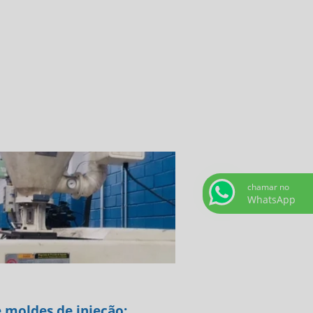
chamar no
WhatsApp
e moldes de injeção: