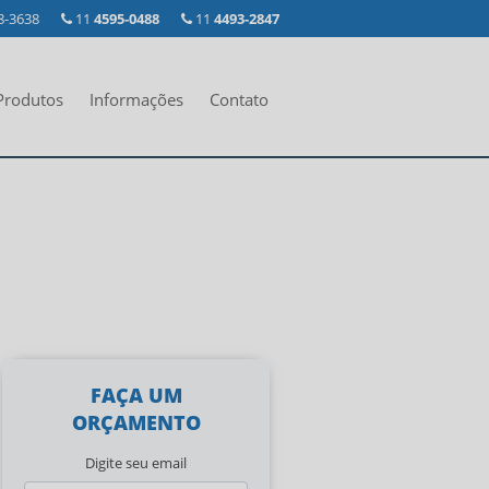
8-3638
11
4595-0488
11
4493-2847
Produtos
Informações
Contato
FAÇA UM
ORÇAMENTO
Digite seu email