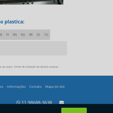
o plastica:
PB
PI
RN
RO
RR
SE
TO
 do autor. Crime de violação de direito autoral –
os
Informações
Contato
Mapa do site
11 98688-3638