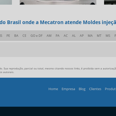
 do Brasil onde a Mecatron atende Moldes injeçã
RS
PE
BA
CE
GO e DF
AM
PA
AC
AL
AP
MA
MT
MS
o. Sua reprodução, parcial ou total, mesmo citando nossos links, é proibida sem a autorização
tos autorais
.
Home
Empresa
Blog
Clientes
Produt