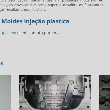
tica
são peças fundamentais na produção moderna. Ao
ologias envolvidas e como superar desafios, os fabricantes
ar resultados excepcionais.
 Moldes injeção plastica
aqui
e entre em contato por email.
as