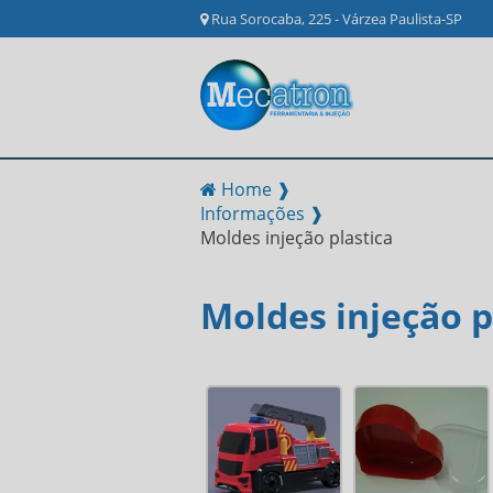
Rua Sorocaba, 225 - Várzea Paulista-SP
Home ❱
Informações ❱
Moldes injeção plastica
Moldes injeção p