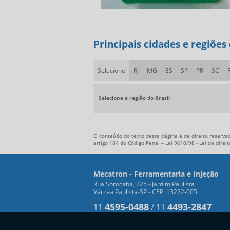
Principais cidades e regiões
Selecione
RJ
MG
ES
SP
PR
SC
Selecione a região do Brasil
O conteúdo do texto desta página é de direito reservad
artigo 184 do Código Penal –
Lei 9610/98 - Lei de direi
Mecatron - Ferramentaria e Injeção
Rua Sorocaba, 225 - Jardim Paulista
Várzea Paulista-SP - CEP: 13222-005
4595-0488
4493-2847
11
/
11