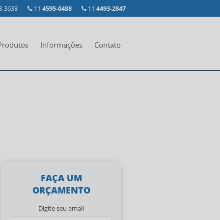
8-3638
11
4595-0488
11
4493-2847
Produtos
Informações
Contato
FAÇA UM
ORÇAMENTO
Digite seu email