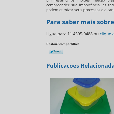
Em resumo, os
moldes injeção plas
compreender sua importância, as tecn
podem otimizar seus processos e alcanç
Para saber mais sobre
Ligue para
11 4595-0488
ou
clique 
Gostou? compartilhe!
Publicacoes Relacionad