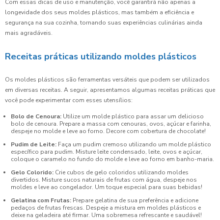
Com essas dicas de uso e manutenção, você garantirá não apenas a
longevidade dos seus moldes plásticos, mas também a eficiência e
segurança na sua cozinha, tornando suas experiências culinárias ainda
mais agradáveis.
Receitas práticas utilizando moldes plásticos
Os moldes plásticos são ferramentas versáteis que podem ser utilizados
em diversas receitas. A seguir, apresentamos algumas receitas práticas que
você pode experimentar com esses utensílios:
Bolo de Cenoura:
Utilize um molde plástico para assar um delicioso
bolo de cenoura. Prepare a massa com cenouras, ovos, açúcar e farinha,
despeje no molde e leve ao forno. Decore com cobertura de chocolate!
Pudim de Leite:
Faça um pudim cremoso utilizando um molde plástico
específico para pudim. Misture leite condensado, leite, ovos e açúcar,
coloque o caramelo no fundo do molde e leve ao forno em banho-maria.
Gelo Colorido:
Crie cubos de gelo coloridos utilizando moldes
divertidos. Misture sucos naturais de frutas com água, despeje nos
moldes e leve ao congelador. Um toque especial para suas bebidas!
Gelatina com Frutas:
Prepare gelatina de sua preferência e adicione
pedaços de frutas frescas. Despeje a mistura em moldes plásticos e
deixe na geladeira até firmar. Uma sobremesa refrescante e saudável!