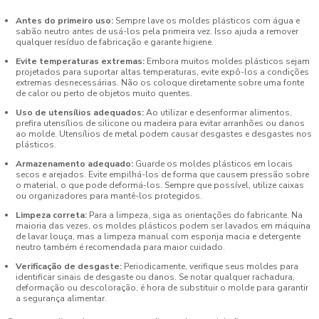
Antes do primeiro uso:
Sempre lave os moldes plásticos com água e
sabão neutro antes de usá-los pela primeira vez. Isso ajuda a remover
qualquer resíduo de fabricação e garante higiene.
Evite temperaturas extremas:
Embora muitos moldes plásticos sejam
projetados para suportar altas temperaturas, evite expô-los a condições
extremas desnecessárias. Não os coloque diretamente sobre uma fonte
de calor ou perto de objetos muito quentes.
Uso de utensílios adequados:
Ao utilizar e desenformar alimentos,
prefira utensílios de silicone ou madeira para evitar arranhões ou danos
ao molde. Utensílios de metal podem causar desgastes e desgastes nos
plásticos.
Armazenamento adequado:
Guarde os moldes plásticos em locais
secos e arejados. Evite empilhá-los de forma que causem pressão sobre
o material, o que pode deformá-los. Sempre que possível, utilize caixas
ou organizadores para mantê-los protegidos.
Limpeza correta:
Para a limpeza, siga as orientações do fabricante. Na
maioria das vezes, os moldes plásticos podem ser lavados em máquina
de lavar louça, mas a limpeza manual com esponja macia e detergente
neutro também é recomendada para maior cuidado.
Verificação de desgaste:
Periodicamente, verifique seus moldes para
identificar sinais de desgaste ou danos. Se notar qualquer rachadura,
deformação ou descoloração, é hora de substituir o molde para garantir
a segurança alimentar.