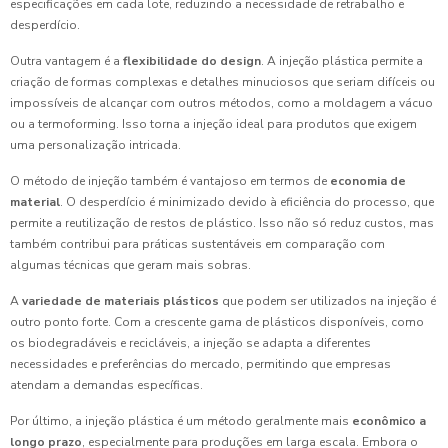
especificações em cada lote, reduzindo a necessidade de retrabalho e
desperdício.
Outra vantagem é a
flexibilidade do design
. A injeção plástica permite a
criação de formas complexas e detalhes minuciosos que seriam difíceis ou
impossíveis de alcançar com outros métodos, como a moldagem a vácuo
ou a termoforming. Isso torna a injeção ideal para produtos que exigem
uma personalização intricada.
O método de injeção também é vantajoso em termos de
economia de
material
. O desperdício é minimizado devido à eficiência do processo, que
permite a reutilização de restos de plástico. Isso não só reduz custos, mas
também contribui para práticas sustentáveis em comparação com
algumas técnicas que geram mais sobras.
A
variedade de materiais plásticos
que podem ser utilizados na injeção é
outro ponto forte. Com a crescente gama de plásticos disponíveis, como
os biodegradáveis e recicláveis, a injeção se adapta a diferentes
necessidades e preferências do mercado, permitindo que empresas
atendam a demandas específicas.
Por último, a injeção plástica é um método geralmente mais
econômico a
longo prazo
, especialmente para produções em larga escala. Embora o