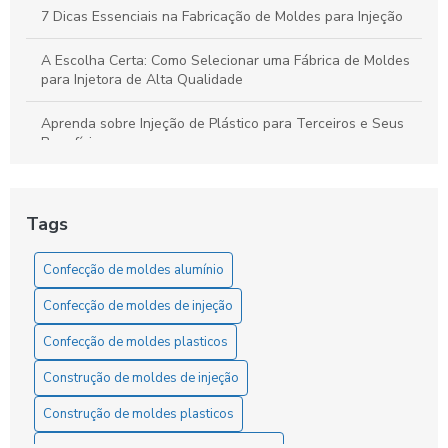
7 Dicas Essenciais na Fabricação de Moldes para Injeção
A Escolha Certa: Como Selecionar uma Fábrica de Moldes
para Injetora de Alta Qualidade
Aprenda sobre Injeção de Plástico para Terceiros e Seus
Benefícios
Aumente sua Produtividade Diária com Estratégias Simples
e Eficazes
Tags
Como a Confecção de Moldes em Alumínio Revoluciona a
Indústria
Confecção de moldes alumínio
Confecção de moldes de injeção
Como a confecção de moldes em alumínio transforma a
produção industrial com versatilidade e eficiência
Confecção de moldes plasticos
Como a Fabricação de Moldes de Injeção Transforma a
Construção de moldes de injeção
Indústria
Construção de moldes plasticos
Como a Fabricação de Moldes e Matrizes Revolutiona a