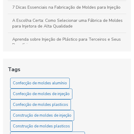
7 Dicas Essenciais na Fabricação de Moldes para Injeção
A Escolha Certa: Como Selecionar uma Fábrica de Moldes
para Injetora de Alta Qualidade
Aprenda sobre Injeção de Plástico para Terceiros e Seus
Benefícios
Aumente sua Produtividade Diária com Estratégias Simples
e Eficazes
Tags
Como a Confecção de Moldes em Alumínio Revoluciona a
Indústria
Confecção de moldes alumínio
Confecção de moldes de injeção
Como a confecção de moldes em alumínio transforma a
produção industrial com versatilidade e eficiência
Confecção de moldes plasticos
Como a Fabricação de Moldes de Injeção Transforma a
Construção de moldes de injeção
Indústria
Construção de moldes plasticos
Como a Fabricação de Moldes e Matrizes Revolutiona a